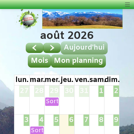
août 2026
Aujourd'hui
Mois
Mon planning
lun.
mar.
mer.
jeu.
ven.
sam.
dim.
27
28
29
30
31
1
2
Sortie golf du GOUVERNEUR
3
4
5
6
7
8
9
Sortie golf du ROCHER BLANC