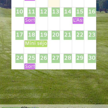
10
11
12
13
14
15
16
Sortie golf du CLOU
L'Assomption
17
18
19
20
21
22
23
Mini séjour dans le FOREZ
24
25
26
27
28
29
30
Sortie golf LYON VERGER
31
1
2
3
4
5
6
Sortie golf des CHANALETS
TAG 2026 sur le GOLF DES 