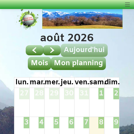
août 2026
Aujourd'hui
Mois
Mon planning
lun.
mar.
mer.
jeu.
ven.
sam.
dim.
27
28
29
30
31
1
2
3
4
5
6
7
8
9