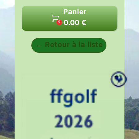
Panier

0.00 €
0
← Retour à la liste