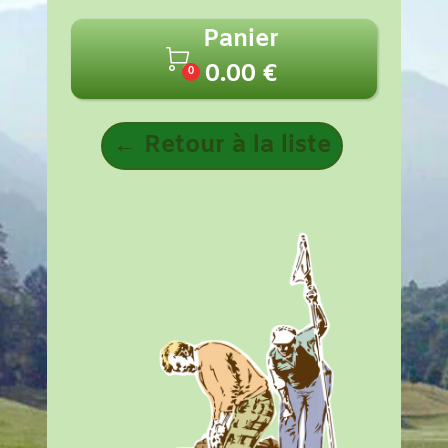
Panier

0.00 €
0
← Retour à la liste